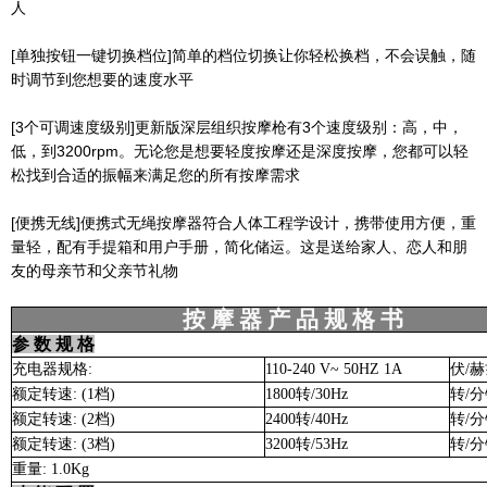
人
[单独按钮一键切换档位]简单的档位切换让你轻松换档，不会误触，随
时调节到您想要的速度水平
[3个可调速度级别]更新版深层组织按摩枪有3个速度级别：高，中，
低，到3200rpm。无论您是想要轻度按摩还是深度按摩，您都可以轻
松找到合适的振幅来满足您的所有按摩需求
[便携无线]便携式无绳按摩器符合人体工程学设计，携带使用方便，重
量轻，配有手提箱和用户手册，简化储运。这是送给家人、恋人和朋
友的母亲节和父亲节礼物
按 摩 器 产 品 规 格 书
参 数 规 格
充电器规格
:
110-240 V~ 50HZ 1A
伏
/
赫
额定转速
: (1
档
)
1800
转
/30Hz
转
/
分
额定转速
: (2
档
)
2400
转
/40Hz
转
/
分
额定转速
: (3
档
)
3200
转
/53Hz
转
/
分
重量
: 1.0Kg