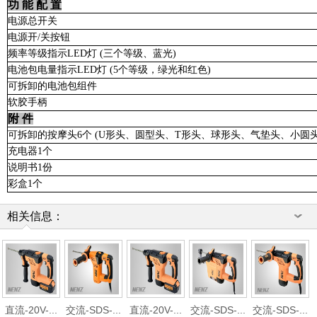
功 能 配 置
电源总开关
电源开
/
关按钮
频率等级指示
LED
灯
(
三个等级、蓝光
)
电池包电量指示
LED
灯
(5
个等级，绿光和红色
)
可拆卸的电池包组件
软胶手柄
附 件
可拆卸的按摩头
6
个
(U
形头、圆型头、
T
形头、球形头、气垫头、小圆
充电器
1
个
说明书
1
份
彩盒
1
个
相关信息：
直流-20V-...
交流-SDS-...
直流-20V-...
交流-SDS-...
交流-SDS-...