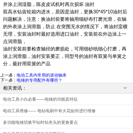
并涂上润湿脂，陈皮皮试机时再次损坏 油封
双高水钻齿轮箱内进水，原因是油封，更换30*45*10油封后
问题解决，注意：换油封前要将轴用细砂布打磨光滑，在轴
的外表涂上润滑脂，防止 在突围无水的情况下，将油封蛮横
无理，安装油封时最好选用进口油封，安装前在外边涂上一
点润滑脂，
油封安装前要检查轴径的磨损处，可用细砂纸细心打磨，再
涂上润滑脂，油封安装要正，同型号的油封有双簧与单簧之
分，最好用双簧的产品
上一条
：
电动工具内常用的滚动轴承
下一条
：
电锤的专用配件有哪些？
相关资讯：
电动工具小白必看——电锤的功能及特征
电动工具维修—— 电钻电刷中有火花如何进行维修
多功能电锤切换平钻时钻夹头的更换要点