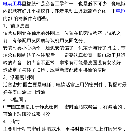
电动工具
里橡胶件是必备工零件一，也是必不可少，像电锤
内部就有好几个橡胶件，能者电动工具就简单介绍一下
电锤
内部 的橡胶件有哪些。
1、轴承皮圈
轴承皮圈套在轴承的外圈上，位置在机壳轴承座与轴承之
前，有修配用皮因病与装机用皮圈之分。
安装时要小心操作，避免安装偏了，侃定子与转了扫膛，带
轴承皮圈的转子在装配后，一定要认真检查，听电动工具运
转的声音，如声音不正常，非常有可能是皮圈没有安装好，
造成定子与转子扫膛，应重新装配或更换新的皮圈
2、活塞密封圈
活塞密封 圈主要是电锤，电镐活塞上用的密封件，装配时最
好在表面涂上润滑油
3，O型圈，
O型圈主要是用于静态密封 ，密封油脂或粉尘 ，有漏油的，
可涂上玻璃胶或密封胶
4，油封
主要用于动态密封 油脂或水，更换时最好在轴上打磨光滑，