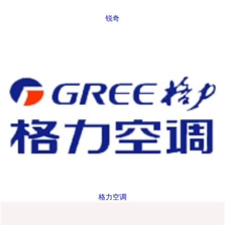
锐奇
格力空调